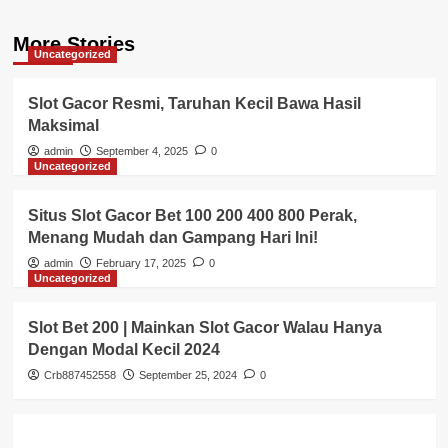
More Stories
Uncategorized
Slot Gacor Resmi, Taruhan Kecil Bawa Hasil
Maksimal
admin
September 4, 2025
0
Uncategorized
Situs Slot Gacor Bet 100 200 400 800 Perak,
Menang Mudah dan Gampang Hari Ini!
admin
February 17, 2025
0
Uncategorized
Slot Bet 200 | Mainkan Slot Gacor Walau Hanya
Dengan Modal Kecil 2024
Crb887452558
September 25, 2024
0