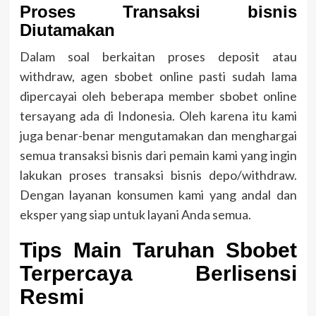
Proses Transaksi bisnis
Diutamakan
Dalam soal berkaitan proses deposit atau
withdraw, agen sbobet online pasti sudah lama
dipercayai oleh beberapa member sbobet online
tersayang ada di Indonesia. Oleh karena itu kami
juga benar-benar mengutamakan dan menghargai
semua transaksi bisnis dari pemain kami yang ingin
lakukan proses transaksi bisnis depo/withdraw.
Dengan layanan konsumen kami yang andal dan
eksper yang siap untuk layani Anda semua.
Tips Main Taruhan Sbobet
Terpercaya Berlisensi
Resmi