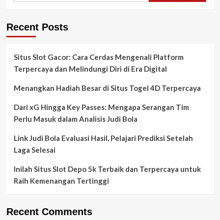
Recent Posts
Situs Slot Gacor: Cara Cerdas Mengenali Platform
Terpercaya dan Melindungi Diri di Era Digital
Menangkan Hadiah Besar di Situs Togel 4D Terpercaya
Dari xG Hingga Key Passes: Mengapa Serangan Tim
Perlu Masuk dalam Analisis Judi Bola
Link Judi Bola Evaluasi Hasil, Pelajari Prediksi Setelah
Laga Selesai
Inilah Situs Slot Depo 5k Terbaik dan Terpercaya untuk
Raih Kemenangan Tertinggi
Recent Comments