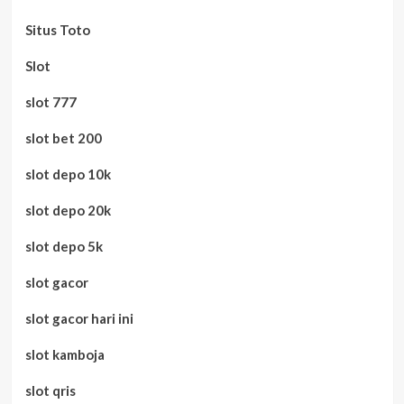
Situs Toto
Slot
slot 777
slot bet 200
slot depo 10k
slot depo 20k
slot depo 5k
slot gacor
slot gacor hari ini
slot kamboja
slot qris