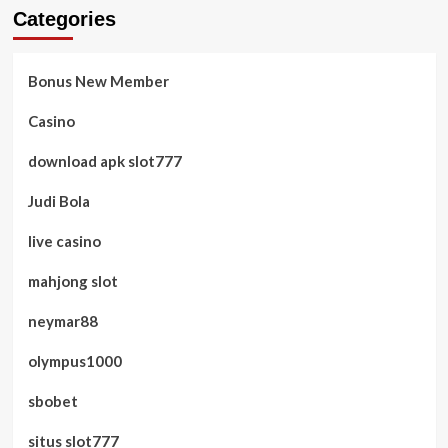
Categories
Bonus New Member
Casino
download apk slot777
Judi Bola
live casino
mahjong slot
neymar88
olympus1000
sbobet
situs slot777