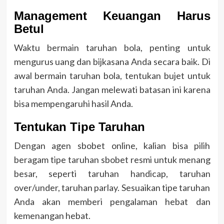
Management Keuangan Harus
Betul
Waktu bermain taruhan bola, penting untuk
mengurus uang dan bijkasana Anda secara baik. Di
awal bermain taruhan bola, tentukan bujet untuk
taruhan Anda. Jangan melewati batasan ini karena
bisa mempengaruhi hasil Anda.
Tentukan Tipe Taruhan
Dengan agen sbobet online, kalian bisa pilih
beragam tipe taruhan sbobet resmi untuk menang
besar, seperti taruhan handicap, taruhan
over/under, taruhan parlay. Sesuaikan tipe taruhan
Anda akan memberi pengalaman hebat dan
kemenangan hebat.