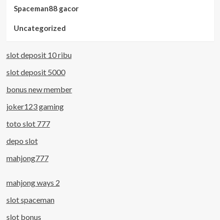
Spaceman88 gacor
Uncategorized
slot deposit 10 ribu
slot deposit 5000
bonus new member
joker123 gaming
toto slot 777
depo slot
mahjong777
mahjong ways 2
slot spaceman
slot bonus