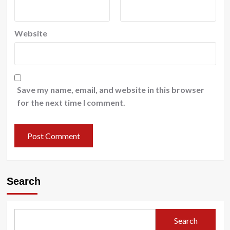
Website
Save my name, email, and website in this browser
for the next time I comment.
Search
Search