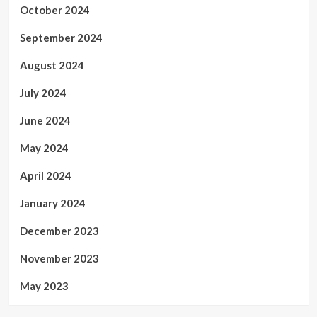
October 2024
September 2024
August 2024
July 2024
June 2024
May 2024
April 2024
January 2024
December 2023
November 2023
May 2023