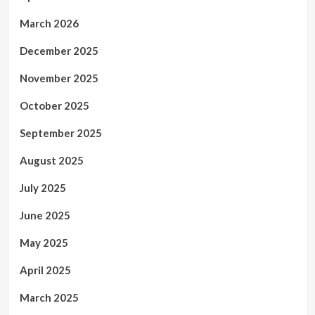
March 2026
December 2025
November 2025
October 2025
September 2025
August 2025
July 2025
June 2025
May 2025
April 2025
March 2025