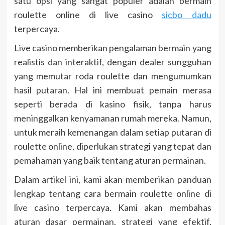
satu opsi yang sangat populer adalah bermain
roulette online di live casino
sicbo dadu
terpercaya.
Live casino memberikan pengalaman bermain yang
realistis dan interaktif, dengan dealer sungguhan
yang memutar roda roulette dan mengumumkan
hasil putaran. Hal ini membuat pemain merasa
seperti berada di kasino fisik, tanpa harus
meninggalkan kenyamanan rumah mereka. Namun,
untuk meraih kemenangan dalam setiap putaran di
roulette online, diperlukan strategi yang tepat dan
pemahaman yang baik tentang aturan permainan.
Dalam artikel ini, kami akan memberikan panduan
lengkap tentang cara bermain roulette online di
live casino terpercaya. Kami akan membahas
aturan dasar permainan, strategi yang efektif,