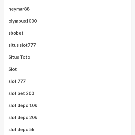
neymar88
olympus1000
sbobet
situs slot777
Situs Toto
Slot
slot 777
slot bet 200
slot depo 10k
slot depo 20k
slot depo 5k