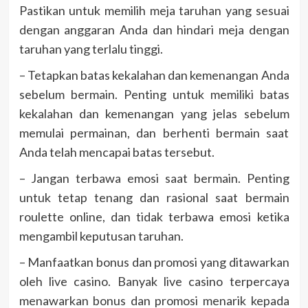
Pastikan untuk memilih meja taruhan yang sesuai
dengan anggaran Anda dan hindari meja dengan
taruhan yang terlalu tinggi.
– Tetapkan batas kekalahan dan kemenangan Anda
sebelum bermain. Penting untuk memiliki batas
kekalahan dan kemenangan yang jelas sebelum
memulai permainan, dan berhenti bermain saat
Anda telah mencapai batas tersebut.
– Jangan terbawa emosi saat bermain. Penting
untuk tetap tenang dan rasional saat bermain
roulette online, dan tidak terbawa emosi ketika
mengambil keputusan taruhan.
– Manfaatkan bonus dan promosi yang ditawarkan
oleh live casino. Banyak live casino terpercaya
menawarkan bonus dan promosi menarik kepada