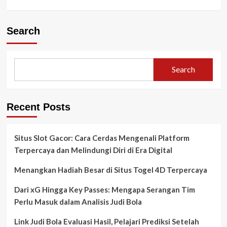
Search
Search
Recent Posts
Situs Slot Gacor: Cara Cerdas Mengenali Platform
Terpercaya dan Melindungi Diri di Era Digital
Menangkan Hadiah Besar di Situs Togel 4D Terpercaya
Dari xG Hingga Key Passes: Mengapa Serangan Tim
Perlu Masuk dalam Analisis Judi Bola
Link Judi Bola Evaluasi Hasil, Pelajari Prediksi Setelah